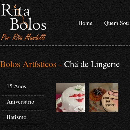
Home
Quem Sou
Bolos Artísticos -
Chá de Lingerie
15 Anos
Aniversário
Batismo