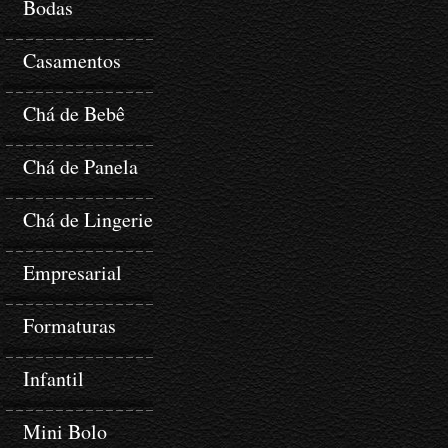
Bodas
Casamentos
Chá de Bebê
Chá de Panela
Chá de Lingerie
Empresarial
Formaturas
Infantil
Mini Bolo